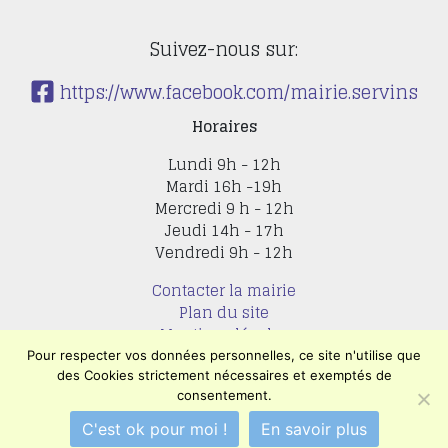
Suivez-nous sur:
https://www.facebook.com/mairie.servins
Horaires
Lundi 9h - 12h
Mardi 16h -19h
Mercredi 9 h - 12h
Jeudi 14h - 17h
Vendredi 9h - 12h
Contacter la mairie
Plan du site
Mentions légales
Confidentialité
Pour respecter vos données personnelles, ce site n'utilise que
Accessibilité (en cours)
des Cookies strictement nécessaires et exemptés de
consentement.
Encore un site
Commu'net !
C'est ok pour moi !
En savoir plus